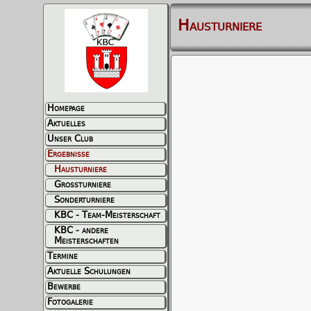
Hausturniere
Homepage
Aktuelles
Unser Club
Ergebnisse
Hausturniere
Grossturniere
Sonderturniere
KBC - Team-Meisterschaft
KBC - andere
Meisterschaften
Termine
Aktuelle Schulungen
Bewerbe
Fotogalerie