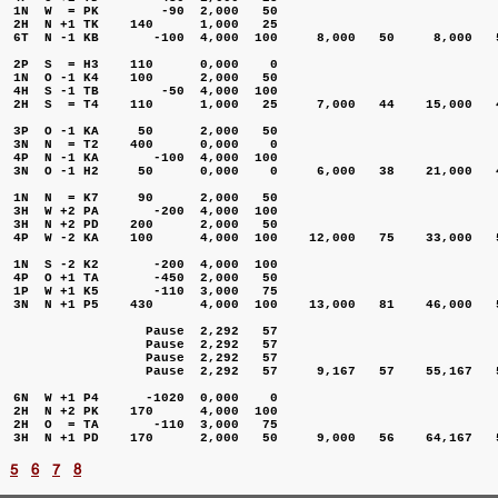
  1N  W  = PK        -90  2,000   50                             
  2H  N +1 TK    140      1,000   25                             
  6T  N -1 KB       -100  4,000  100     8,000   50     8,000   5
  2P  S  = H3    110      0,000    0                             
  1N  O -1 K4    100      2,000   50                             
  4H  S -1 TB        -50  4,000  100                             
  2H  S  = T4    110      1,000   25     7,000   44    15,000   4
  3P  O -1 KA     50      2,000   50                             
  3N  N  = T2    400      0,000    0                             
  4P  N -1 KA       -100  4,000  100                             
  3N  O -1 H2     50      0,000    0     6,000   38    21,000   4
  1N  N  = K7     90      2,000   50                             
  3H  W +2 PA       -200  4,000  100                             
  3H  N +2 PD    200      2,000   50                             
  4P  W -2 KA    100      4,000  100    12,000   75    33,000   5
  1N  S -2 K2       -200  4,000  100                             
  4P  O +1 TA       -450  2,000   50                             
  1P  W +1 K5       -110  3,000   75                             
  3N  N +1 P5    430      4,000  100    13,000   81    46,000   5
                   Pause  2,292   57                             
                   Pause  2,292   57                             
                   Pause  2,292   57                             
                   Pause  2,292   57     9,167   57    55,167   5
  6N  W +1 P4      -1020  0,000    0                             
  2H  N +2 PK    170      4,000  100                             
  2H  O  = TA       -110  3,000   75                             
5
6
7
8