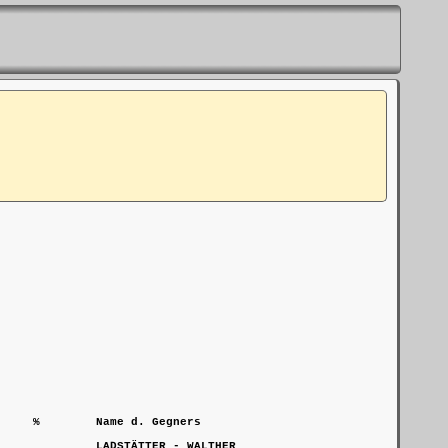
    %        Name d. Gegners

             LADSTÄTTER - WALTHER
