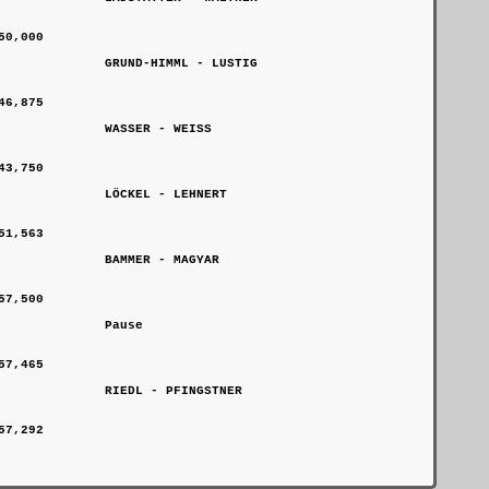
                

                

0,000           

             GRUND-HIMML - LUSTIG

                

                

6,875           

             WASSER - WEISS

                

                

3,750           

             LÖCKEL - LEHNERT

                

                

1,563           

             BAMMER - MAGYAR

                

                

7,500           

             Pause

                

                

7,465           

             RIEDL - PFINGSTNER

                

                
