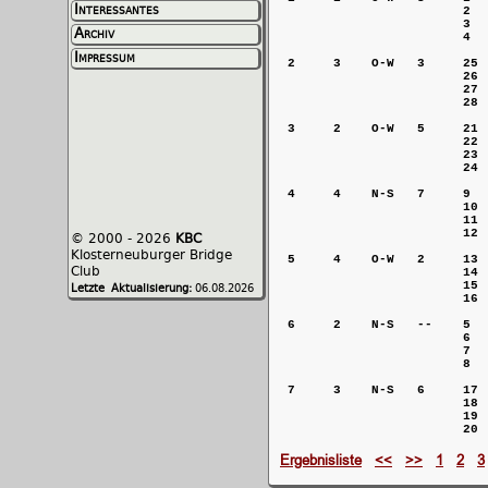
Interessantes
                        2  
                        3  
Archiv
                        4  
Impressum
 2     3    O-W   3     25 
                        26 
                        27 
                        28 
 3     2    O-W   5     21 
                        22 
                        23 
                        24 
 4     4    N-S   7     9  
                        10 
                        11 
                        12 
© 2000 - 2026
KBC
Klosterneuburger Bridge
 5     4    O-W   2     13 
Club
                        14 
                        15 
Letzte Aktualisierung:
06.08.2026
                        16 
 6     2    N-S   --    5  
                        6  
                        7  
                        8  
 7     3    N-S   6     17 
                        18 
                        19 
Ergebnisliste
<<
>>
1
2
3