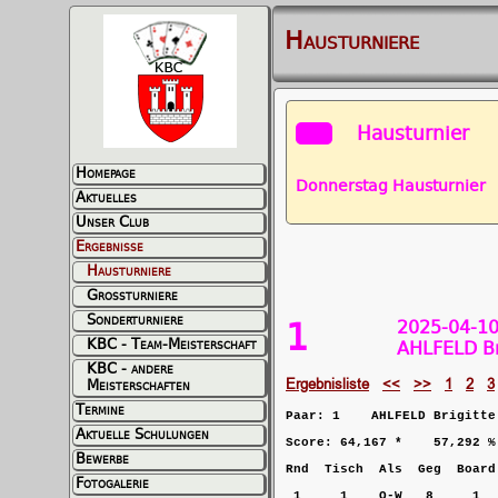
Hausturniere
Hausturnier
Homepage
Donnerstag Hausturnier
D
Aktuelles
Unser Club
Ergebnisse
Hausturniere
Grossturniere
Sonderturniere
1
2025-04-10
KBC - Team-Meisterschaft
AHLFELD Br
KBC - andere
Ergebnisliste
<<
>>
1
2
3
Meisterschaften
Termine
Paar: 1    AHLFELD Brigitte
Aktuelle Schulungen
Score: 64,167 *    57,292 %
Bewerbe
Rnd  Tisch  Als  Geg  Board
Fotogalerie
 1     1    O-W   8     1  