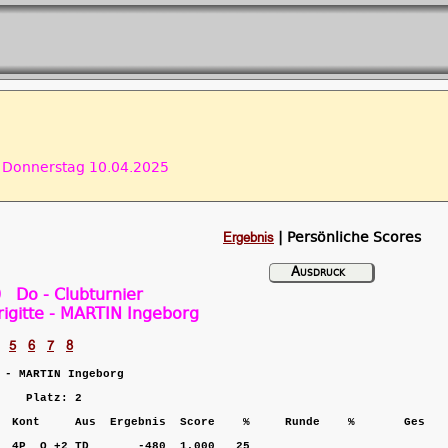
onnerstag 10.04.2025
Ergebnis
| Persönliche Scores
Ausdruck
 Do - Clubturnier
igitte - MARTIN Ingeborg
5
6
7
8
 - MARTIN Ingeborg

    Platz: 2    

  Kont     Aus  Ergebnis  Score    %     Runde    %       Ges    
  4P  O +2 TD       -480  1,000   25                             