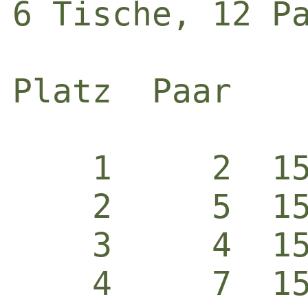
6 Tische, 12 Pa
Platz  Paar   
    1     2  1
    2     5  1
    3     4  1
    4     7  1