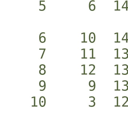
    5     6  1
    6    10  1
    7    11  1
    8    12  1
    9     9  1
   10     3  1