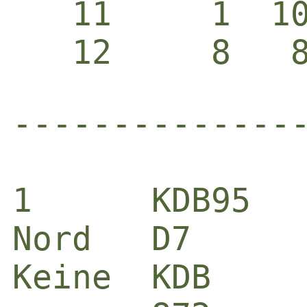
   11     1  1
-------------------------------------------------------------------------------------------------------------

1      KDB95                                     2      B87           
Nord   D7                                        Ost    1086          
Keine  KDB                                       N-S    AB43          
       872                                              872           
A1084         7632                               D10963        K54    
952           B                                  9742          AK5    
1092          A874                               KD7           106    
K43           DB109                              3             AB1065 
       ---                                              A2            
       AK108643                                         DB3           
       653                                              9852          
       A65                                              KD94          

4H N 420                                         3P O -140            
       T  K  H  P  N                                    T  K  H  P  N
NS     7  7 10  7  8                             NS     6  6  4  4  5 
O      6  6  3  6  3                             O      7  6  9  9  7 
W      :  5  2  5  :                             W      :  :  8  :  : 


 Paar  Kont      Aus  Ergebnis      Scor