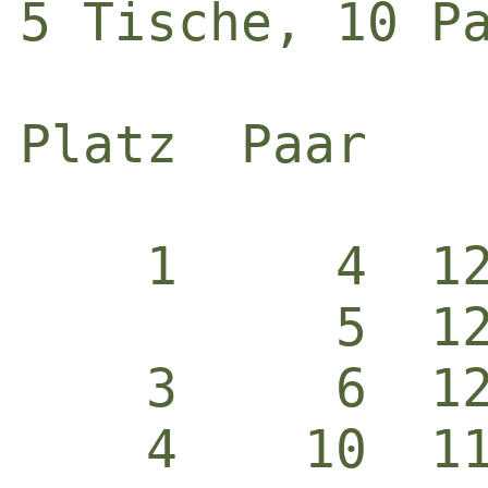
5 Tische, 10 Pa
Platz  Paar   
    1     4  1
          5  1
    3     6  1
    4    10  1