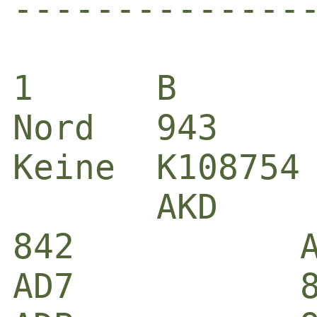
-------------------------------------------------------------------------------------------------------------

1      B                                      2      D5            
Nord   943                                    Ost    9832          
Keine  K108754                                N-S    D953          
       AKD                                           854           
842           AD103                           KB982         A10643 
AD7           8652                            AB            7      
ADB           96                              AKB104        7      
10653         982                             9             KB10632
       K9765                                         7             
       KB10                                          KD10654       
       32                                            862           
       B74                                           AD7           

2K N 90                                       6P O -980            
       T  K  H  P  N                                 T  K  H  P  N
NS     6  8  6  7  6                          NS     2  2  6  1  3 
O      6  5  7  6  6                          OW    11 10  5 12  8 
W      7  :  :  :  7 


Paar  Kont      Aus  Ergebnis     Score       Paar  Kont      Aus  Ergebnis     Score   
 5 2  1N   N +1 P3    120      8,000 0,000     5