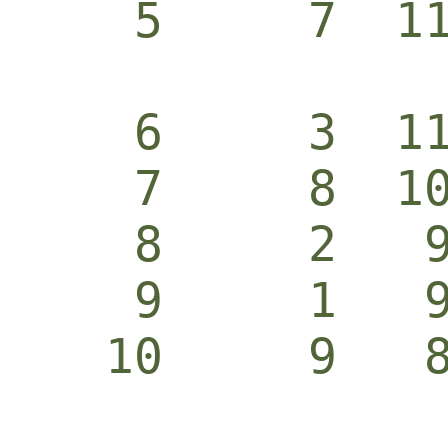
    5     7  1
    6     3  1
    7     8  1
    8     2   
    9     1   