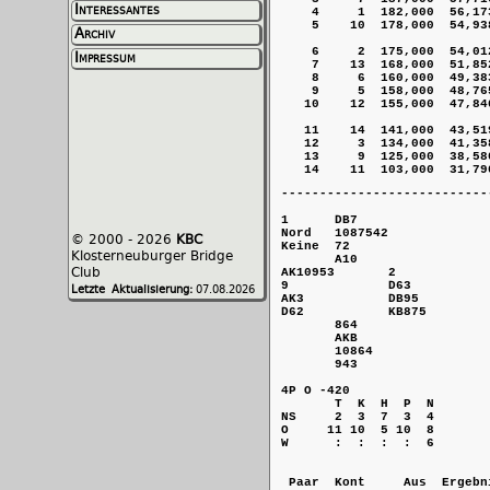
Interessantes
    4     1  182,000  56,17
    5    10  178,000  54,93
Archiv
    6     2  175,000  54,01
Impressum
    7    13  168,000  51,85
    8     6  160,000  49,38
    9     5  158,000  48,76
   10    12  155,000  47,84
   11    14  141,000  43,51
   12     3  134,000  41,35
   13     9  125,000  38,58
-------------------------------------------------------------------------------------------------------------

1      DB7                                      2      4             
Nord   1087542                                  Ost    8             
Keine  72                                       N-S    KB109732      
       A10                                             AK54          
AK10953       2                                 A8532         1076   
9             D63                               106432        KD95   
AK3           DB95                              8             4      
D62           KB875                             102           DB986  
       864                                             KDB9          
       AKB                                             AB7           
       10864                                           AD65          
       943                                             73            

4P O -420                                       6K S 1370            
       T  K  H  P  N                                   T  K  H  P  N
NS     2  3  7  3  4                            NS     8 12  7  8 11 
O     11 10  5 10  8                            OW     5  1  6  3  1 
W      :  :  :  :  6 


 Paar  Kont     Aus  Ergebnis      Score         Paar  Kont     Aus  Ergebnis      Score    
10  1  3N  O -1 HA     50      12,000  0,000     2 11  6K  N  = TD   1370      10,000  2,000
 2 11  3P  W  = TA       -140  10,000  2,000     8  7  6K  S  = K8   1370      10,000  2,000
13  4  4K  W +1 H4       -150   8,000  4,000    14  9  6K  N  = HK   1370      10,000  2,000
 3  6  3P  W +1 H4       -170   6,000  6,000     5 12  3N  S +3 P2    690       6,000  6,000
 5 12  4P  W  = H8       -420   2,000 10,000    10  1  3N  S +2 P3    660       4,000  8,000
 8  7  4P  W  = H8       -420   2,000 10,000    13  4  5K  N +1 HK    620       2,000 10,000
14  9  4P  W  = H5       -420   2,000 10,000     3  6  3K  N +3 HK    170       0,000 12,000

-------------------------------------------------------------------------------------------------------------

3      73                                       4      D95           
Süd    A92                                      West   D876          
O-W    B54                                      Alle   K2            
       KB753                                           A1062         
A85           KD96                              B43           K1076  
B106          754                         
© 2000 - 2026
KBC
Klosterneuburger Bridge
Club
Letzte Aktualisierung:
07.08.2026