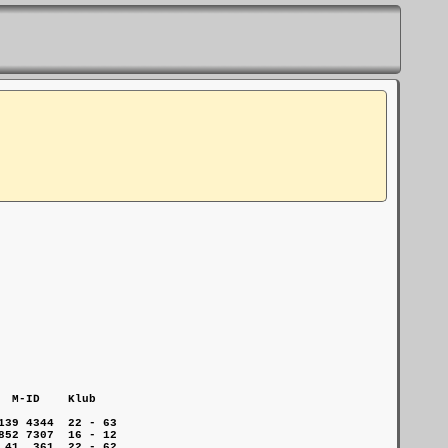
 M-ID    Klub   

39 4344  22 - 63

52 7307  16 - 12

41  361  22 - 62
