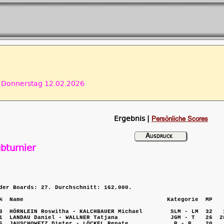
onnerstag 12.02.2026
Ergebnis |
Persönliche Scores
Ausdruck
bturnier
der Boards: 27. Durchschnitt: 162,000.

%  Name                                         Kategorie  MP    
3  HÖRNLEIN Roswitha - KALCHBAUER Michael        SLM - LM  32   1
1  LANDAU Daniel - WALLNER Tatjana               JGM - T   26  28
6  JAUSCHOWETZ Dieter - LÖCKEL Renate             P - P    20    