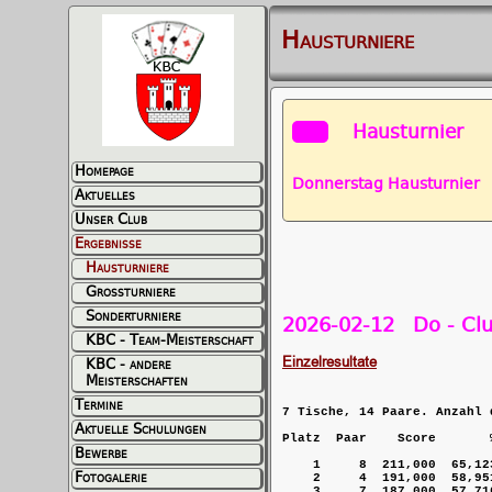
Hausturniere
Hausturnier
Homepage
Donnerstag Hausturnier
D
Aktuelles
Unser Club
Ergebnisse
Hausturniere
Grossturniere
Sonderturniere
2026-02-12 Do - Clu
KBC - Team-Meisterschaft
Einzelresultate
KBC - andere
Meisterschaften
Termine
7 Tische, 14 Paare. Anzahl 
Aktuelle Schulungen
Platz  Paar    Score       
Bewerbe
    1     8  211,000  65,12
Fotogalerie
    2     4  191,000  58,95
    3     7  187,000  57,71