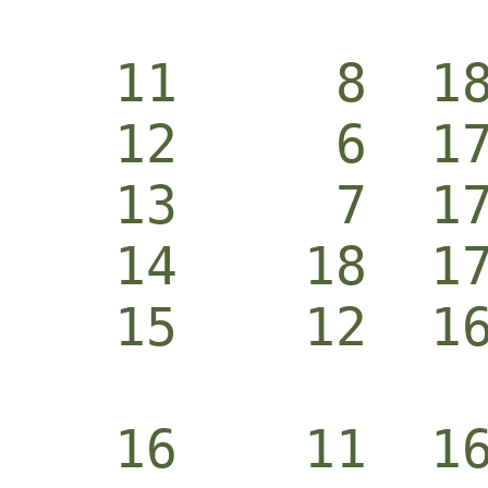
   11     8  1
   12     6  1
   13     7  1
   14    18  1
   15    12  1
   16    11  1