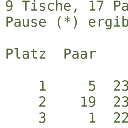
9 Tische, 17 Pa
Pause (*) ergib
Platz  Paar   
    1     5  2
    2    19  2
    3     1  2