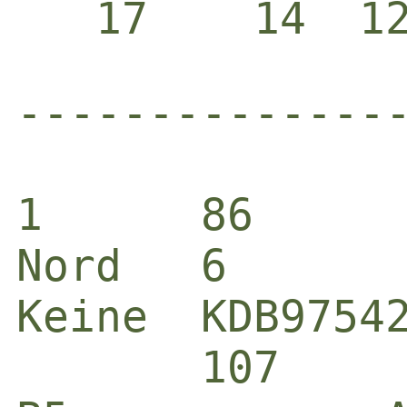
-------------------------------------------------------------------------------------------------------------

1      86                                       2      A84           
Nord   6                                        Ost    7             
Keine  KDB97542                                 N-S    K82           
       107                                             K109843       
B5            AD10743                           B6            75     
AKD1098742    ---                               K4            DB10952
3             1086                              D7643         A95    
B             K653                              A652          DB     
       K92                                             KD10932       
       B53                                             A863          
       A                                               B10           
       AD9842                                          7             

6Kx N -100                                      5P S 650             
       T  K  H  P  N                                   T  K  H  P  N
N      7 11  2  5  3                            NS     9  6  5 11  7 
S      :  :  :  4  2                            O      4  6  7  2  4 
O      6  2 11  8  7                            W      :  :  8  :  : 
W      5  : 10  :  : 

 Paar  Kont     Aus  Ergebnis      S