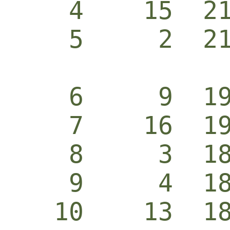
    4    15  2
    5     2  2
    6     9  1
    7    16  1
    8     3  1
    9     4  1
   10    13  1