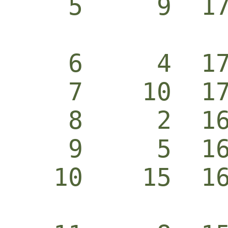
    5     9  1
    6     4  1
    7    10  1
    8     2  1
    9     5  1
   10    15  1