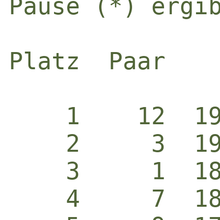
Pause (*) ergib
Platz  Paar   
    1    12  1
    2     3  1
    3     1  1
    4     7  1